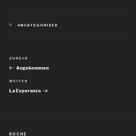
KATEGORIEN
UNCATEGORIZED
Beitragsnavigation
Vorheriger
ZURÜCK
Beitrag
Angekommen
Nächster
WEITER
Beitrag
La Esperanza
SUCHE