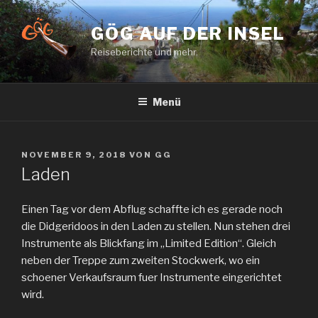
Zum
Inhalt
GÖG AUF DER INSEL
springen
Reiseberichte und mehr.
Menü
VERÖFFENTLICHT
NOVEMBER 9, 2018
VON
GG
AM
Laden
Einen Tag vor dem Abflug schaffte ich es gerade noch
die Didgeridoos in den Laden zu stellen. Nun stehen drei
Instrumente als Blickfang im „Limited Edition“. Gleich
neben der Treppe zum zweiten Stockwerk, wo ein
schoener Verkaufsraum fuer Instrumente eingerichtet
wird.