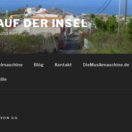
AUF DER INSEL
 und mehr.
elmaschine
Blög
Kontakt
DieMusikmaschine.de
ilie
VON
GG