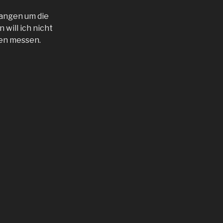
tangen um die
will ich nicht
den messen.