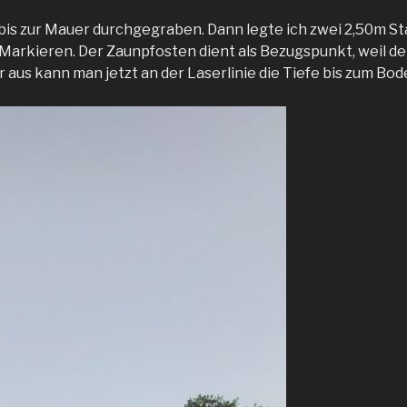
bis zur Mauer durchgegraben. Dann legte ich zwei 2,50m S
arkieren. Der Zaunpfosten dient als Bezugspunkt, weil den 
 aus kann man jetzt an der Laserlinie die Tiefe bis zum Bo