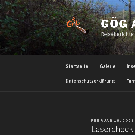
Zum
Inhalt
springen
GÖG 
Reiseberichte
Startseite
Galerie
Ins
Datenschutzerklärung
Fam
VERÖFFENTLICHT
FEBRUAR 18, 2021
AM
Lasercheck