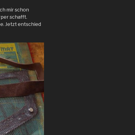
ich mir schon
per schafft.
te. Jetzt entschied