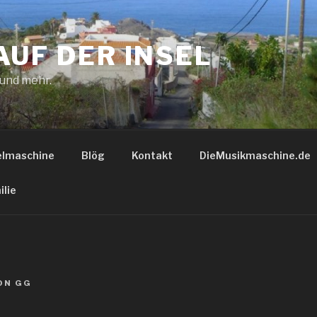
AUF DER INSEL
 und mehr.
elmaschine
Blög
Kontakt
DieMusikmaschine.de
ilie
ON
GG