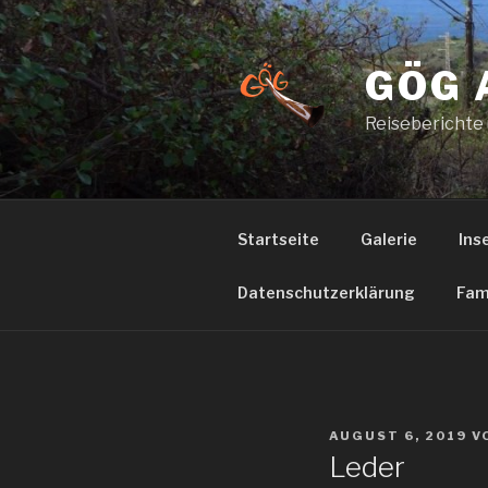
Zum
Inhalt
springen
GÖG 
Reiseberichte
Startseite
Galerie
Ins
Datenschutzerklärung
Fam
VERÖFFENTLICHT
AUGUST 6, 2019
V
AM
Leder