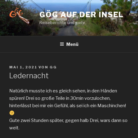
Zum
Inhalt
GÖG AUF DER INSEL
springen
Reiseberichte und mehr.
Menü
VERÖFFENTLICHT
MAI 1, 2021
VON
GG
AM
Ledernacht
Natürlich musste ich es gleich sehen, in den Händen
spüren! Drei so große Teile in 30min vorzulochen,
hinterlässt bei mir ein Gefühl, als sei ich ein Maschinchen!
Gute zwei Stunden später, gegen halb Drei, wars dann so
weit.