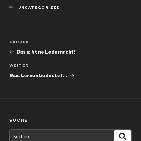
KATEGORIEN
UNCATEGORIZED
Beitragsnavigation
Vorheriger
ZURÜCK
Beitrag
Das gibt ne Ledernacht!
Nächster
WEITER
Beitrag
Was Lernen bedeutet…
SUCHE
Suche
Suche
nach: