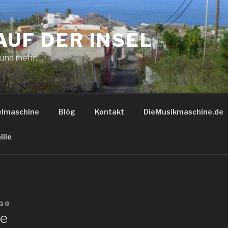
AUF DER INSEL
 und mehr.
elmaschine
Blög
Kontakt
DieMusikmaschine.de
ilie
GG
de