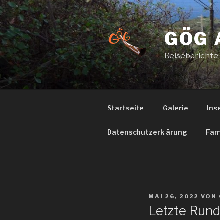
Zum
Inhalt
springen
GÖG 
Reiseberichte
Startseite
Galerie
Ins
Datenschutzerklärung
Fam
VERÖFFENTLICHT
MAI 26, 2022
VON
AM
Letzte Run