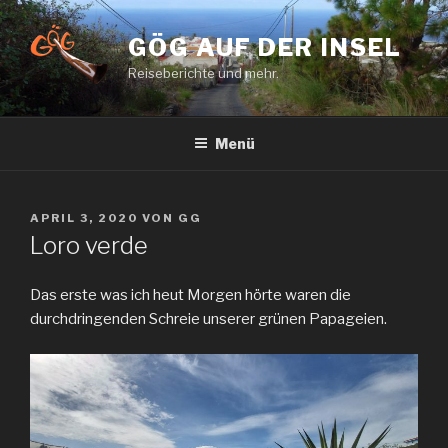
Zum
Inhalt
GÖG AUF DER INSEL
springen
Reiseberichte und mehr.
Menü
VERÖFFENTLICHT
APRIL 3, 2020
VON
GG
AM
Loro verde
Das erste was ich heut Morgen hörte waren die
durchdringenden Schreie unserer grünen Papageien.