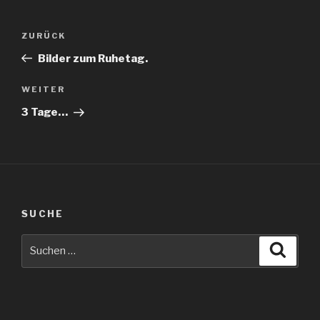
Beitragsnavigation
Vorheriger
ZURÜCK
Beitrag
Bilder zum Ruhetag.
Nächster
WEITER
Beitrag
3 Tage…
SUCHE
Suche
Suche
nach: