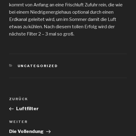
kommt von Anfang an eine Frischluft Zufuhr rein, die wie
bei einem Niedrigenergiehaus optional durch einen
Erdkanal geleitet wird, um im Sommer damit die Luft
etwas zu kühlen. Nach diesem tollen Erfolg wird der
nächste Filter 2 – 3 mal so groß.
KATEGORIEN
UNCATEGORIZED
Beitragsnavigation
Vorheriger
ZURÜCK
Beitrag
Luftfilter
Nächster
WEITER
Beitrag
Die Vollendung