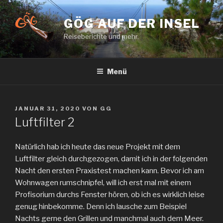
Zum
Inhalt
GÖG AUF DER INSEL
springen
Reiseberichte und mehr.
Menü
VERÖFFENTLICHT
JANUAR 31, 2020
VON
GG
AM
Luftfilter 2
Natürlich hab ich heute das neue Projekt mit dem
Luftfilter gleich durchgezogen, damit ich in der folgenden
Nacht den ersten Praxistest machen kann. Bevor ich am
Wohnwagen rumschnipfel, will ich erst mal mit einem
Profisorium durchs Fenster hören, ob ich es wirklich leise
genug hinbekomme. Denn ich lausche zum Beispiel
Nachts gerne den Grillen und manchmal auch dem Meer.