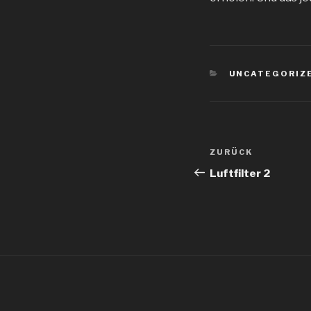
KATEGORIEN
UNCATEGORIZ
Beitragsnav
Vorheriger
ZURÜCK
Beitrag
Luftfilter 2