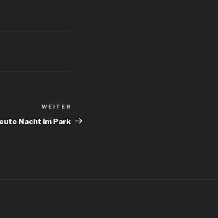
WEITER
Nächster
Beitrag
eute Nacht im Park