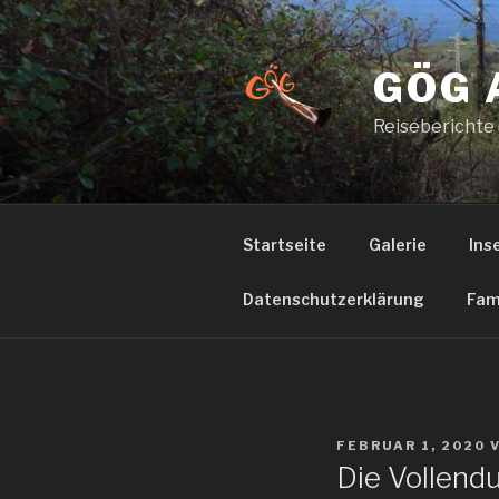
Zum
Inhalt
springen
GÖG 
Reiseberichte
Startseite
Galerie
Ins
Datenschutzerklärung
Fam
VERÖFFENTLICHT
FEBRUAR 1, 2020
AM
Die Vollend