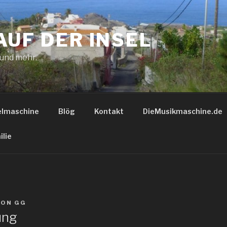
AUF DER INSEL
 und mehr.
elmaschine
Blög
Kontakt
DieMusikmaschine.de
ilie
VON
GG
ung