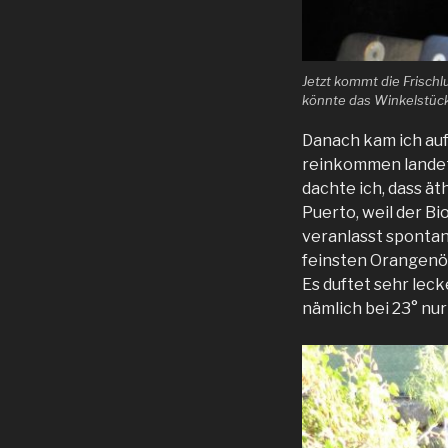
Jetzt kommt die Frischl
könnte das Winkelstück
Danach kam ich auf
reinkommen landet 
dachte ich, dass ä
Puerto, weil der Bi
veranlasst spontan 
feinsten Orangenöl 
Es duftet sehr leck
nämlich bei 23° nu