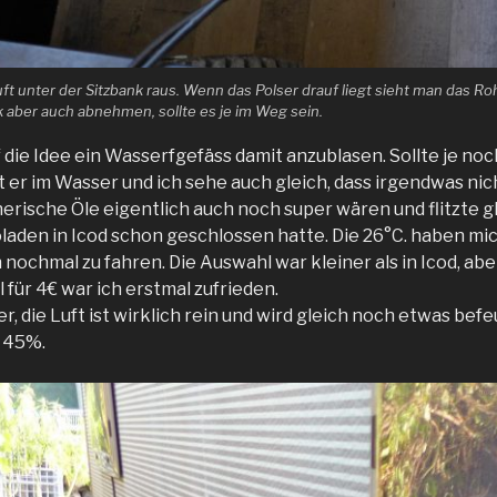
uft unter der Sitzbank raus. Wenn das Polser drauf liegt sieht man das Ro
 aber auch abnehmen, sollte es je im Weg sein.
 die Idee ein Wasserfgefäss damit anzublasen. Sollte je no
er im Wasser und ich sehe auch gleich, dass irgendwas nic
therische Öle eigentlich auch noch super wären und flitzte 
oladen in Icod schon geschlossen hatte. Die 26°C. haben mi
nochmal zu fahren. Die Auswahl war kleiner als in Icod, ab
für 4€ war ich erstmal zufrieden.
er, die Luft ist wirklich rein und wird gleich noch etwas bef
r 45%.