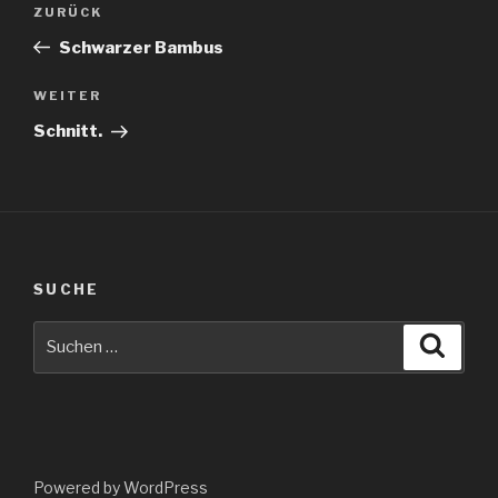
Vorheriger
ZURÜCK
Beitrag
Schwarzer Bambus
Nächster
WEITER
Beitrag
Schnitt.
SUCHE
Suche
Suche
nach:
Powered by WordPress