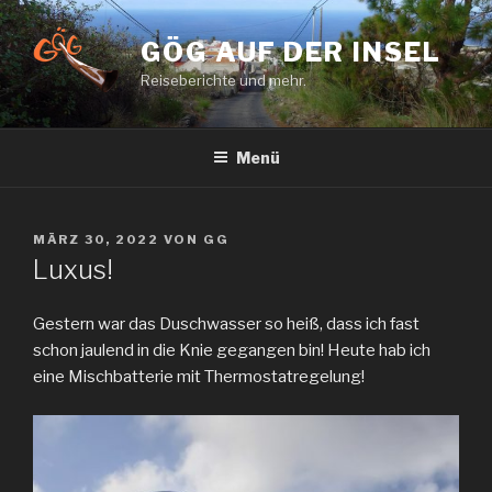
Zum
Inhalt
GÖG AUF DER INSEL
springen
Reiseberichte und mehr.
Menü
VERÖFFENTLICHT
MÄRZ 30, 2022
VON
GG
AM
Luxus!
Gestern war das Duschwasser so heiß, dass ich fast
schon jaulend in die Knie gegangen bin! Heute hab ich
eine Mischbatterie mit Thermostatregelung!