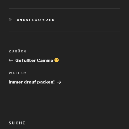
KATEGORIEN
UNCATEGORIZED
Beitragsnavigation
Vorheriger
ZURÜCK
Beitrag
Gefüllter Camino
Nächster
WEITER
Beitrag
Immer drauf packen!
SUCHE