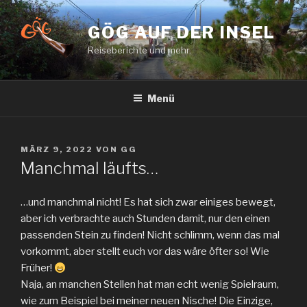
Zum
Inhalt
GÖG AUF DER INSEL
springen
Reiseberichte und mehr.
Menü
VERÖFFENTLICHT
MÄRZ 9, 2022
VON
GG
AM
Manchmal läufts…
…und manchmal nicht! Es hat sich zwar einiges bewegt,
aber ich verbrachte auch Stunden damit, nur den einen
passenden Stein zu finden! Nicht schlimm, wenn das mal
vorkommt, aber stellt euch vor das wäre öfter so! Wie
Früher!
Naja, an manchen Stellen hat man echt wenig Spielraum,
wie zum Beispiel bei meiner neuen Nische! Die Einzige,