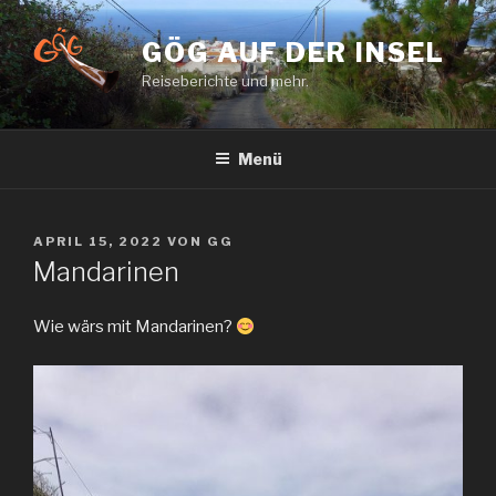
Zum
Inhalt
GÖG AUF DER INSEL
springen
Reiseberichte und mehr.
Menü
VERÖFFENTLICHT
APRIL 15, 2022
VON
GG
AM
Mandarinen
Wie wärs mit Mandarinen?