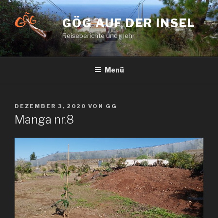
Zum
Inhalt
GÖG AUF DER INSEL
springen
Reiseberichte und mehr.
Menü
VERÖFFENTLICHT
DEZEMBER 3, 2020
VON
GG
AM
Manga nr.8