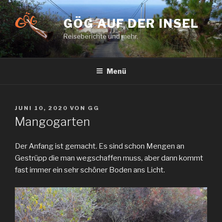
Zum
Inhalt
GÖG AUF DER INSEL
springen
Reiseberichte und mehr.
Menü
VERÖFFENTLICHT
JUNI 10, 2020
VON
GG
AM
Mangogarten
Der Anfang ist gemacht. Es sind schon Mengen an
Gestrüpp die man wegschaffen muss, aber dann kommt
fast immer ein sehr schöner Boden ans Licht.