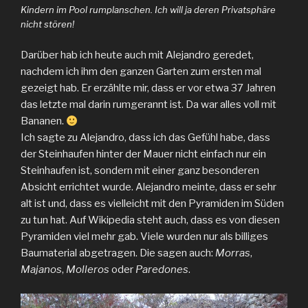
Kindern im Pool rumplanschen. Ich will ja deren Privatsphäre
nicht stören!
Darüber hab ich heute auch mit Alejandro geredet,
nachdem ich ihm den ganzen Garten zum ersten mal
gezeigt hab. Er erzählte mir, dass er vor etwa 37 Jahren
das letzte mal darin rumgerannt ist. Da war alles voll mit
Bananen.
Ich sagte zu Alejandro, dass ich das Gefühl habe, dass
der Steinhaufen hinter der Mauer nicht einfach nur ein
Steinhaufen ist, sondern mit einer ganz besonderen
Absicht errichtet wurde. Alejandro meinte, dass er sehr
alt ist und, dass es vielleicht mit den Pyramiden im Süden
zu tun hat. Auf Wikipedia steht auch, dass es von diesen
Pyramiden viel mehr gab. Viele wurden nur als billiges
Baumaterial abgetragen. Die sagen auch:
Morras
,
Majanos
,
Molleros
oder
Paredones
.