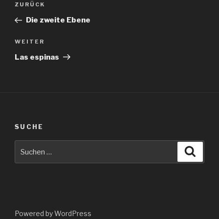
Vorheriger
ZURÜCK
Beitrag
Die zweite Ebene
Nächster
WEITER
Beitrag
Las espinas
SUCHE
Suche
Suche
nach:
Powered by WordPress