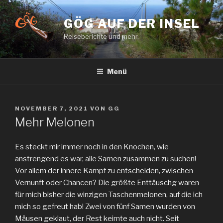
Zum
Inhalt
GÖG AUF DER INSEL
springen
Reiseberichte und mehr.
Menü
VERÖFFENTLICHT
NOVEMBER 7, 2021
VON
GG
AM
Mehr Melonen
Es steckt mir immer noch in den Knochen, wie
anstrengend es war, alle Samen zusammen zu suchen!
Vor allem der innere Kampf zu entscheiden, zwischen
Vernunft oder Chancen? Die größte Enttäuschg waren
für mich bisher die winzigen Taschenmelonen, auf die ich
mich so gefreut hab! Zwei von fünf Samen wurden von
Mäusen geklaut, der Rest keimte auch nicht. Seit