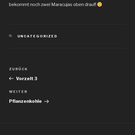
bekommt noch zwei Maracujas oben drauf!
KATEGORIEN
UNCATEGORIZED
Beitragsnavigation
Vorheriger
ZURÜCK
Beitrag
Vorzelt 3
Nächster
WEITER
Beitrag
Pflanzenkohle