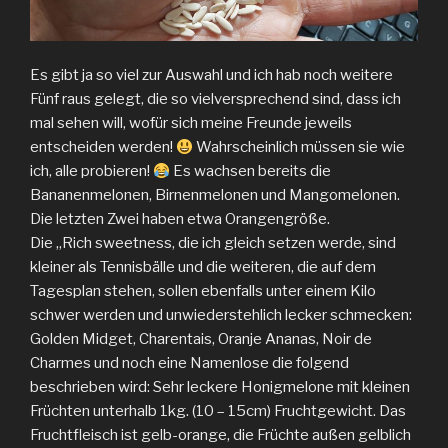
Es gibt ja so viel zur Auswahl und ich hab noch weitere
Fünf raus gelegt, die so vielversprechend sind, dass ich
mal sehen will, wofür sich meine Freunde jeweils
entscheiden werden!
Wahrscheinlich müssen sie wie
ich, alle probieren!
Es wachsen bereits die
Bananenmelonen, Birnenmelonen und Mangomelonen.
Die letzten Zwei haben etwa Orangengröße.
Die „Rich sweetness, die ich gleich setzen werde, sind
kleiner als Tennisbälle und die weiteren, die auf dem
Tagesplan stehen, sollen ebenfalls unter einem Kilo
schwer werden und unwiederstehlich lecker schmecken:
Golden Midget, Charentais, Oranje Ananas, Noir de
Charmes und noch eine Namenlose die folgend
beschrieben wird: Sehr leckere Honigmelone mit kleinen
Früchten unterhalb 1kg. (10 – 15cm) Fruchtgewicht. Das
Fruchtfleisch ist gelb-orange, die Früchte außen gelblich