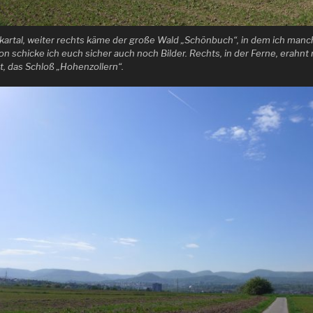
ckartal, weiter rechts käme der große Wald „Schönbuch“, in dem ich man
n schicke ich euch sicher auch noch Bilder. Rechts, in der Ferne, erahnt 
t, das Schloß „Hohenzollern“.