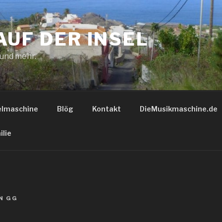
AUF DER INSEL
 und mehr.
elmaschine
Blög
Kontakt
DieMusikmaschine.de
ilie
N
GG