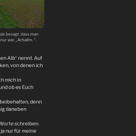
ende besagt, dass man
ur wie: „Achallm..“-
hen Alb“ nennt. Auf
cken, von denen ich
ch mich in
und ob es Euch
e beibehalten, denn
enig daneben
 Worte schreiben.
ja nur für meine