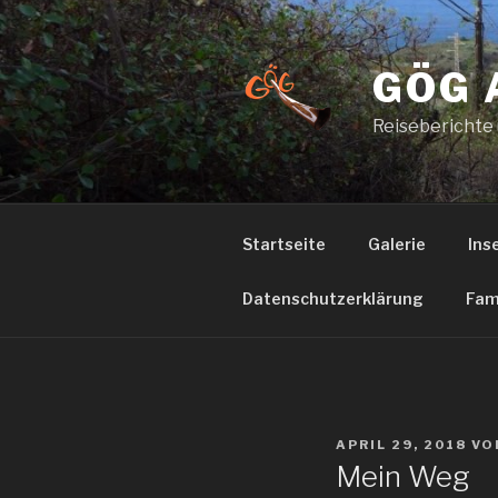
Zum
Inhalt
springen
GÖG 
Reiseberichte
Startseite
Galerie
Ins
Datenschutzerklärung
Fam
VERÖFFENTLICHT
APRIL 29, 2018
VO
AM
Mein Weg