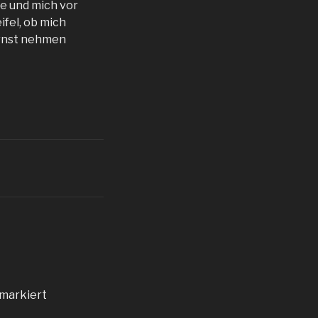
be und mich vor
fel, ob mich
ernst nehmen
markiert