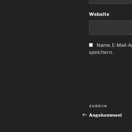
Website
Name, E-Mail-A
speichern.
Beitragsnav
Vorheriger
ZURÜCK
Beitrag
Angekommen!