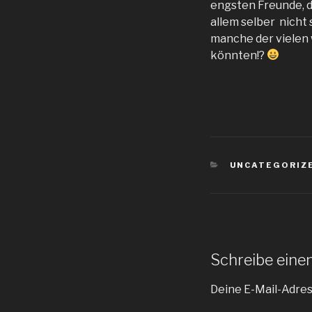
engsten Freunde, d
allem selber nicht
manche der vielen 
könnten!?
KATEGORIEN
UNCATEGORIZ
Schreibe ein
Deine E-Mail-Adress