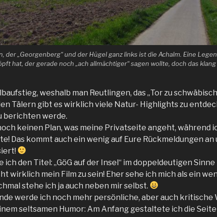
kan, der „Georgenberg“ und der Hügel ganz links ist die Achalm. Eine Leg
pft hat, der gerade noch „ach allmächtiger“ sagen wollte, doch das klang n
Albaufstieg, weshalb man Reutlingen, das „Tor zu schwäbisc
en Tälern gibt es wirklich viele Natur- Highlights zu entde
zu berichten werde.
 noch keinen Plan, was meine Privatseite angeht, während i
te! Das kommt auch ein wenig auf Eure Rückmeldungen an 
iert!
e ich den Titel: „GöG auf der Insel“ im doppeldeutigen Sinn
cht wirklich mein Film zu sein! Eher sehe ich mich als ein w
hmal stehe ich ja auch neben mir selbst.
finde werde ich noch mehr persönliche, aber auch kritische
inem seltsamen Humor: Am Anfang gestaltete ich die Seite 