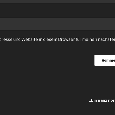
dresse und Website in diesem Browser für meinen nächst
igation
„Ein ganz no