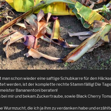
at man schon wieder eine saftige Schubkarre für den Häcks
et werden, ist der komplette rechte Stamm fällig! Die Tage 
ßmeister Bananentoni beraten!
n bei mir und bekam Zuckertraube, sowie Black Cherry Tom
ne Wurmzucht, die ich ja ihm zu verdanken habe und erzählt