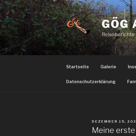
Zum
Inhalt
springen
GÖG 
Reiseberichte
Startseite
Galerie
Ins
Datenschutzerklärung
Fam
VERÖFFENTLICHT
DEZEMBER 19, 20
AM
Meine erst