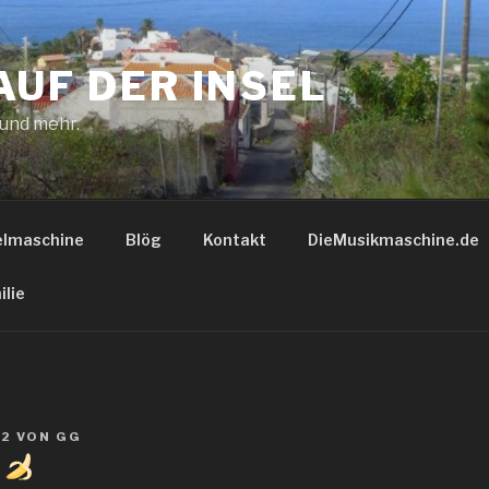
AUF DER INSEL
 und mehr.
elmaschine
Blög
Kontakt
DieMusikmaschine.de
ilie
22
VON
GG
e