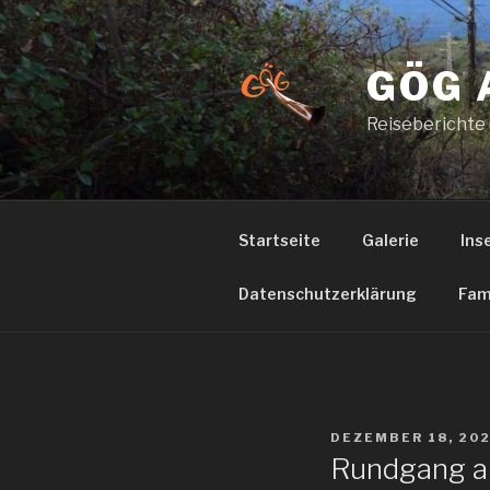
Zum
Inhalt
springen
GÖG 
Reiseberichte
Startseite
Galerie
Ins
Datenschutzerklärung
Fam
VERÖFFENTLICHT
DEZEMBER 18, 20
AM
Rundgang 