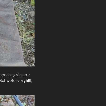
aber das grössere
 Schwefel vergällt,