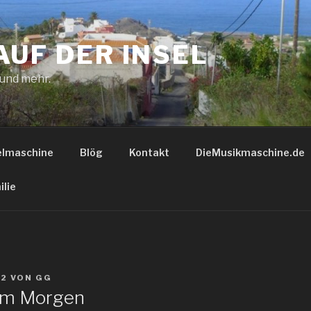
AUF DER INSEL
 und mehr.
elmaschine
Blög
Kontakt
DieMusikmaschine.de
ilie
22
VON
GG
am Morgen