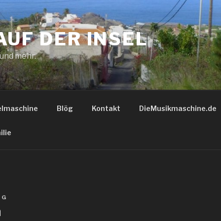
AUF DER INSEL
 und mehr.
elmaschine
Blög
Kontakt
DieMusikmaschine.de
ilie
GG
n