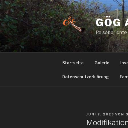
Zum
Inhalt
springen
GÖG 
Reiseberichte
Startseite
Galerie
Ins
Datenschutzerklärung
Fam
VERÖFFENTLICHT
JUNI 2, 2023
VON
AM
Modifikatio