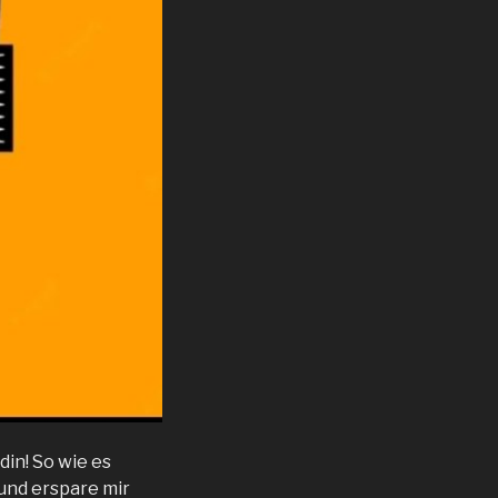
din! So wie es
und erspare mir