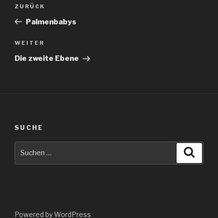
Beitragsnavigation
Vorheriger
ZURÜCK
Beitrag
Palmenbabys
Nächster
WEITER
Beitrag
Die zweite Ebene
SUCHE
Suche
Suche
nach:
Powered by WordPress