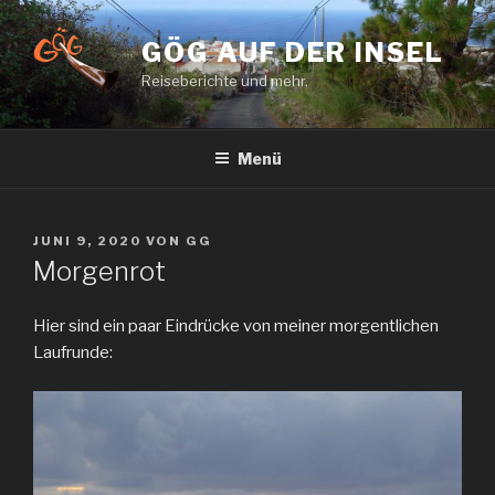
Zum
Inhalt
GÖG AUF DER INSEL
springen
Reiseberichte und mehr.
Menü
VERÖFFENTLICHT
JUNI 9, 2020
VON
GG
AM
Morgenrot
Hier sind ein paar Eindrücke von meiner morgentlichen
Laufrunde: