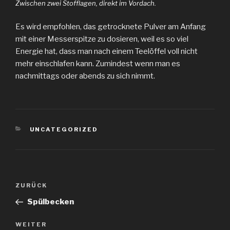
Zwischen zwei Stofflagen, direkt im Vordach.
Es wird empfohlen, das getrocknete Pulver am Anfang
mit einer Messerspitze zu dosieren, weil es so viel
Energie hat, dass man nach einem Teelöffel voll nicht
mehr einschlafen kann. Zumindest wenn man es
nachmittags oder abends zu sich nimmt.
KATEGORIEN
UNCATEGORIZED
Beitragsnavigation
Vorheriger
ZURÜCK
Beitrag
Spülbecken
Nächster
WEITER