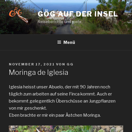
Zum
Inhalt
GÖG AUF DER INSEL
springen
Reiseberichte und mehr.
Menü
VERÖFFENTLICHT
NOVEMBER 17, 2021
VON
GG
AM
Moringa de Iglesia
Iglesia heisst unser Abuelo, der mit 90 Jahren noch
täglich zum arbeiten auf seine Finca kommt. Auch er
bekommt gelegentlich Überschüsse an Jungpflanzen
von mir geschenkt.
Eben brachte er mir ein paar Ästchen Moringa.