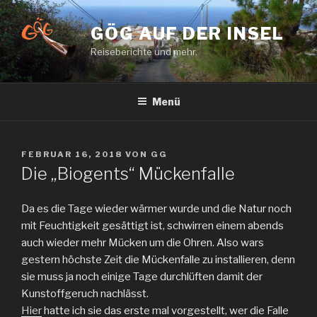
Zum
Inhalt
GÖG AUF DER INSEL
springen
Reiseberichte und mehr.
Menü
VERÖFFENTLICHT
FEBRUAR 16, 2018
VON
GG
AM
Die „Biogents“ Mückenfalle
Da es die Tage wieder wärmer wurde und die Natur noch
mit Feuchtigkeit gesättigt ist, schwirren einem abends
auch wieder mehr Mücken um die Ohren. Also wars
gestern höchste Zeit die Mückenfalle zu installieren, denn
sie muss ja noch einige Tage durchlüften damit der
Kunstoffgeruch nachlässt.
Hier
hatte ich sie das erste mal vorgestellt, wer die Falle