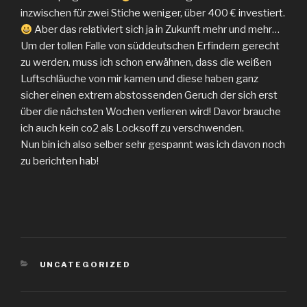
inzwischen für zwei Stiche weniger, über 400 € investiert.
Aber das relativiert sich ja in Zukunft mehr und mehr…
Um der tollen Falle von süddeutschen Erfindern gerecht
zu werden, muss ich schon erwähnen, dass die weißen
Luftschläuche von mir kamen und diese haben ganz
sicher einen extrem abstossenden Geruch der sich erst
über die nächsten Wochen verlieren wird! Davor brauche
ich auch kein co2 als Locksoff zu verschwenden.
Nun bin ich also selber sehr gespannt was ich davon noch
zu berichten hab!
KATEGORIEN
UNCATEGORIZED