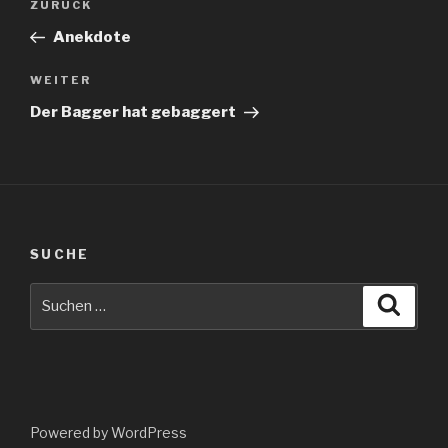
Vorheriger
ZURÜCK
Beitrag
Anekdote
Nächster
WEITER
Beitrag
Der Bagger hat gebaggert
SUCHE
Suche
Suche
nach:
Powered by WordPress