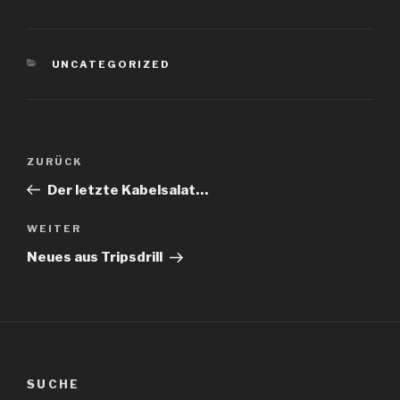
KATEGORIEN
UNCATEGORIZED
Beitragsnavigation
Vorheriger
ZURÜCK
Beitrag
Der letzte Kabelsalat…
Nächster
WEITER
Beitrag
Neues aus Tripsdrill
SUCHE