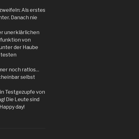
zweifeln: Als erstes
nter. Danach nie
er unerklärlichen
lfunktion von
 unter der Haube
m testen
mer noch ratlos…
scheinbar selbst
ein Testgezupfe von
g! Die Leute sind
 Happy day!