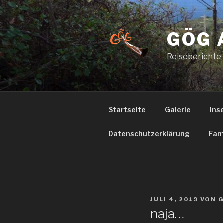
Zum
Inhalt
springen
GÖG 
Reiseberichte
Startseite
Galerie
Ins
Datenschutzerklärung
Fam
VERÖFFENTLICHT
JULI 4, 2019
VON
AM
naja…