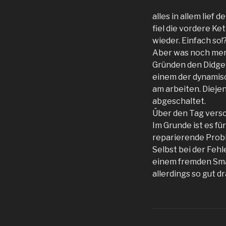
alles in allem lief
fiel die vordere K
wieder. Einfach so!
Aber was noch merkw
Gründen den Didge 
einem der dynamis
am arbeiten. Diejen
abgeschaltet.
Über den Tag versc
Im Grunde ist es fü
reparierende Prob
Selbst bei der Feh
einem fremden Smar
allerdings so gut d