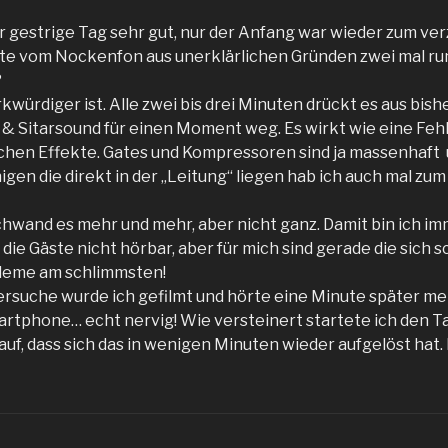
 der gestrige Tag sehr gut, nur der Anfang war wieder zum ver
ette vom Nockenfon aus unerklärlichen Gründen zwei mal ru
?
ürdiger ist. Alle zwei bis drei Minuten drückt es aus bish
& Sitarsound für einen Moment weg. Es wirkt wie eine Feh
chen Effekte. Gates und Kompressoren sind ja massenhaft
igen die direkt in der „Leitung“ liegen hab ich auch mal zu
hwand es mehr und mehr, aber nicht ganz. Damit bin ich im
r die Gäste nicht hörbar, aber für mich sind gerade die sich 
leme am schlimmsten!
lersuche wurde ich gefilmt und hörte eine Minute später m
tphone… echt nervig! Wie versteinert startete ich den Ta
rauf, dass sich das in wenigen Minuten wieder aufgelöst hat.