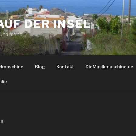
AUF DER INSEL
 und mehr.
elmaschine
Blög
Kontakt
DieMusikmaschine.de
ilie
GG