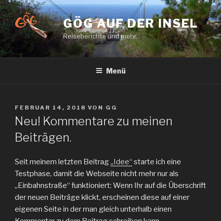
Zum
Inhalt
GÖG AUF DER INSEL
springen
Reiseberichte und mehr.
Menü
VERÖFFENTLICHT
FEBRUAR 14, 2018
VON
GG
AM
Neu! Kommentare zu meinen
Beiträgen.
Seit meinem letzten Beitrag
„Idee“
starte ich eine
Testphase, damit die Webseite nicht mehr nur als
„Einbahnstraße“ funktioniert: Wenn Ihr auf die Überschrift
der neuen Beiträge klickt, erscheinen diese auf einer
eigenen Seite in der man gleich unterhalb einen