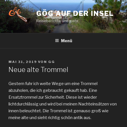
Zum
Inhalt
GÖG AUF DER INSEL
springen
Reiseberichte und mehr.
Menü
VERÖFFENTLICHT
MAI 31, 2019
VON
GG
AM
Neue alte Trommel
Gestern fuhr ich weite Wege um eine Trommel
abzuholen, die ich gebraucht gekauft hab. Eine
Ersatztrommel zur Sicherheit. Diese ist wieder
lichtdurchlässig und wird bei meinen Nachteinsätzen von
innen beleuchtet. Die Trommel ist genauso groß wie
meine alte und sieht richtig schön antik aus.