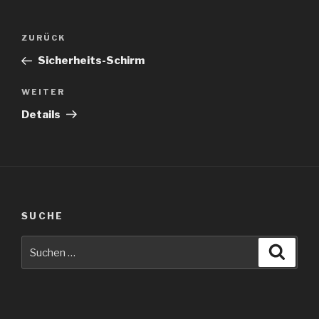
Beitragsnavigation
Vorheriger
ZURÜCK
Beitrag
Sicherheits-Schirm
Nächster
WEITER
Beitrag
Details
SUCHE
Suche
Suche
nach: