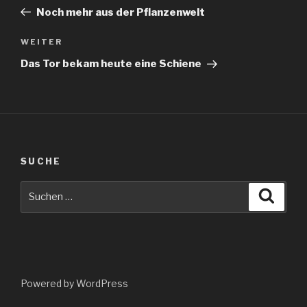
Beitrag
Noch mehr aus der Pflanzenwelt
Nächster
WEITER
Beitrag
Das Tor bekam heute eine Schiene
SUCHE
Suche
Suche
nach:
Powered by WordPress