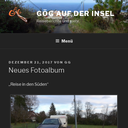
Zum
Inhalt
GÖG AUF DER INSEL
springen
Reiseberichte und mehr.
Menü
VERÖFFENTLICHT
DEZEMBER 21, 2017
VON
GG
AM
Neues Fotoalbum
„Reise in den Süden“