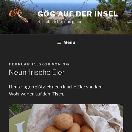
Zum
Inhalt
GÖG AUF DER INSEL
springen
Reiseberichte und mehr.
Menü
VERÖFFENTLICHT
FEBRUAR 11, 2018
VON
GG
AM
Neun frische Eier
Heute lagen plötzlich neun frische Eier vor dem
Wohnwagen auf dem Tisch.