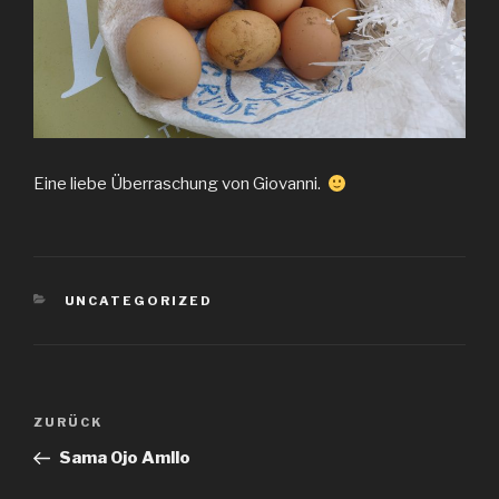
Eine liebe Überraschung von Giovanni.
KATEGORIEN
UNCATEGORIZED
Beitragsnavigation
Vorheriger
ZURÜCK
Beitrag
Sama Ojo Amllo