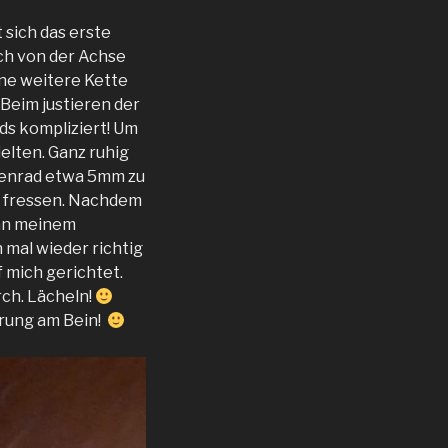
 sich das erste
ch von der Achse
eine weitere Kette
Beim justieren der
rds kompliziert! Um
elten. Ganz ruhig
ettenrad etwa 5mm zu
u fressen. Nachdem
 an meinem
 mal wieder richtig
 mich gerichtet.
ch. Lächeln!
erung am Bein!