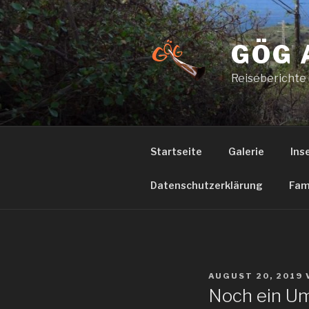
Zum
Inhalt
springen
GÖG 
Reiseberichte
Startseite
Galerie
Ins
Datenschutzerklärung
Fam
VERÖFFENTLICHT
AUGUST 20, 2019
AM
Noch ein Um