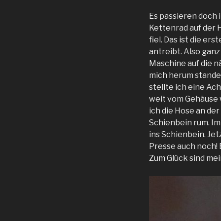
Es passieren doch 
Kettenrad auf der 
fiel. Das ist die e
antreibt. Also gan
Maschine auf die nä
mich herum standen
stellte ich eine Ac
weit vom Gehäuse w
ich die Hose an de
Schienbein rum. Im
ins Schienbein. Jet
Presse auch noch! 
Zum Glück sind mei