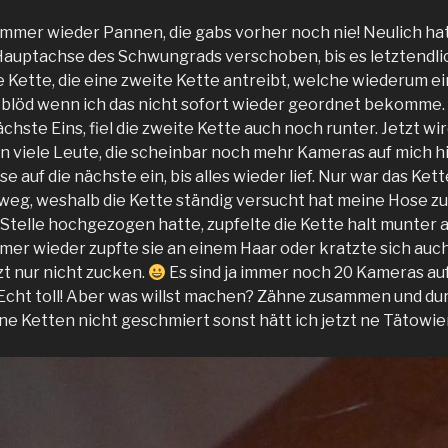
immer wieder Pannen, die gabs vorher noch nie! Neulich hat
Hauptachse des Schwungrads verschoben, bis es letztendli
rste Kette, die eine zweite Kette antreibt, welche wiederum 
z blöd wenn ich das nicht sofort wieder geordnet bekomme. 
chste Eins, fiel die zweite Kette auch noch runter. Jetzt wi
 viele Leute, die scheinbar noch mehr Kameras auf mich hi
hse auf die nächste ein, bis alles wieder lief. Nur war das K
eg, weshalb die Kette ständig versucht hat meine Hose z
r Stelle hochgezogen hatte, zupfelte die Kette halt munter
mer wieder zupfte sie an einem Haar oder kratzte sich auch
zt nur nicht zucken.
Es sind ja immer noch 20 Kameras auf
Echt toll! Aber was willst machen? Zähne zusammen und dur
ne Ketten nicht geschmiert sonst hätt ich jetzt ne Tätowi