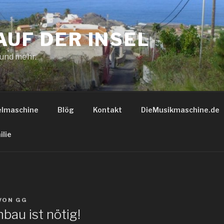
AUF DER INSEL
 und mehr.
elmaschine
Blög
Kontakt
DieMusikmaschine.de
ilie
VON
GG
bau ist nötig!