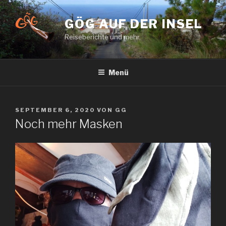
Zum
Inhalt
GÖG AUF DER INSEL
springen
Reiseberichte und mehr.
Menü
VERÖFFENTLICHT
SEPTEMBER 6, 2020
VON
GG
AM
Noch mehr Masken