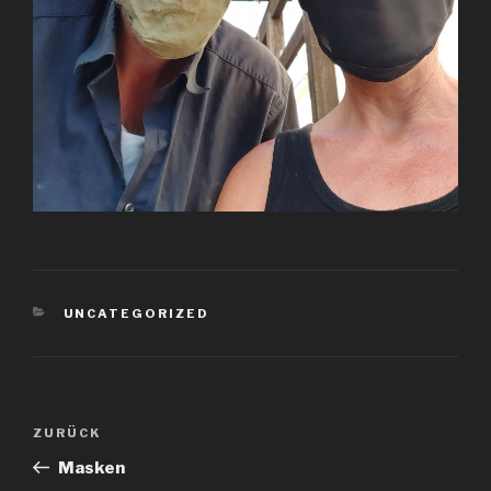
KATEGORIEN
UNCATEGORIZED
Beitragsnavigation
Vorheriger
ZURÜCK
Beitrag
Masken