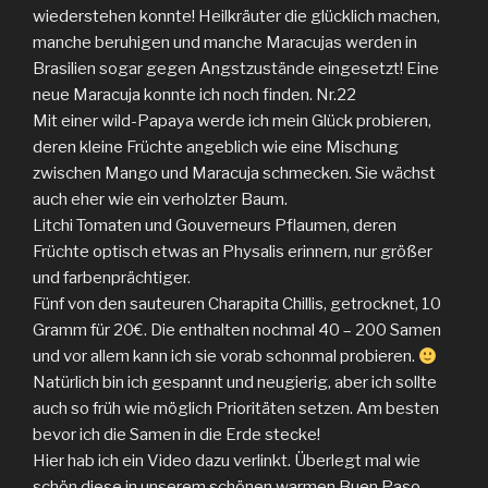
wiederstehen konnte! Heilkräuter die glücklich machen,
manche beruhigen und manche Maracujas werden in
Brasilien sogar gegen Angstzustände eingesetzt! Eine
neue Maracuja konnte ich noch finden. Nr.22
Mit einer wild-Papaya werde ich mein Glück probieren,
deren kleine Früchte angeblich wie eine Mischung
zwischen Mango und Maracuja schmecken. Sie wächst
auch eher wie ein verholzter Baum.
Litchi Tomaten und Gouverneurs Pflaumen, deren
Früchte optisch etwas an Physalis erinnern, nur größer
und farbenprächtiger.
Fünf von den sauteuren Charapita Chillis, getrocknet, 10
Gramm für 20€. Die enthalten nochmal 40 – 200 Samen
und vor allem kann ich sie vorab schonmal probieren.
Natürlich bin ich gespannt und neugierig, aber ich sollte
auch so früh wie möglich Prioritäten setzen. Am besten
bevor ich die Samen in die Erde stecke!
Hier hab ich ein Video dazu verlinkt. Überlegt mal wie
schön diese in unserem schönen warmen Buen Paso