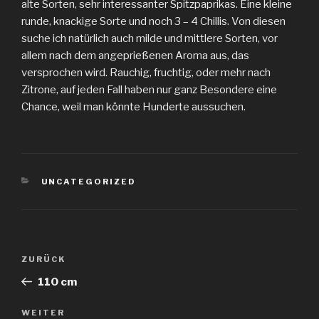
alte Sorten, sehr interessanter Spitzpaprikas. Eine kleine
runde, knackige Sorte und noch 3 – 4 Chillis. Von diesen
suche ich natürlich auch milde und mittlere Sorten, vor
allem nach dem angeprießenen Aroma aus, das
versprochen wird. Rauchig, fruchtig, oder mehr nach
Zitrone, auf jeden Fall haben nur ganz Besondere eine
Chance, weil man könnte Hunderte aussuchen.
KATEGORIEN
UNCATEGORIZED
Beitragsnavigation
Vorheriger
ZURÜCK
Beitrag
110 cm
Nächster
WEITER