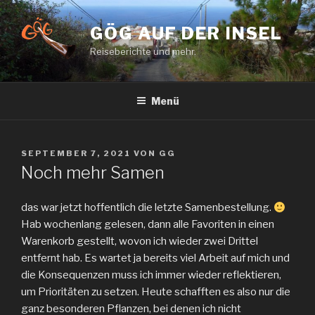
Zum
Inhalt
GÖG AUF DER INSEL
springen
Reiseberichte und mehr.
Menü
VERÖFFENTLICHT
SEPTEMBER 7, 2021
VON
GG
AM
Noch mehr Samen
das war jetzt hoffentlich die letzte Samenbestellung.
Hab wochenlang gelesen, dann alle Favoriten in einen
Warenkorb gestellt, wovon ich wieder zwei Drittel
entfernt hab. Es wartet ja bereits viel Arbeit auf mich und
die Konsequenzen muss ich immer wieder reflektieren,
um Prioritäten zu setzen. Heute schafften es also nur die
ganz besonderen Pflanzen, bei denen ich nicht