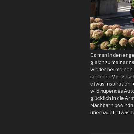
Da man in den enge
gleich zu meiner n
wieder bei meinen 
schönen Mangosaft 
etwas Inspiration 
wild hupendes Auto
glücklich in die Ar
Nachbarn beeindruc
überhaupt etwas z