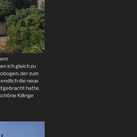
inem
n ich gleich zu
lobogen, der zum
 endlich die neue
mitgebracht hatte.
g schöne Klänge