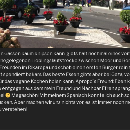
n Gassen kaum knipsen kann, gibts halt nochmal eines vom
ahegelegenen Lieblingslaufstrecke zwischen Meer und Berg.
Freunden im Rikarepa und schob einen ersten Burger rein 
spendiert bekam. Das beste Essen gibts aber bei Geza, vo
für das vegane Kochen holen kann. Apropo`s Freund: Eben 
 entgegen aus dem mein Freund und Nachbar Efren sprang. 
me!
Megaschön! Mit meinem Spanisch konnte ich auch sc
ken. Aber machen wir uns nichts vor, es ist immer noch 
u verstehen!