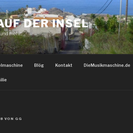
AUF DER INSEL
 und mehr.
elmaschine
Blög
Kontakt
DieMusikmaschine.de
ilie
18
VON
GG