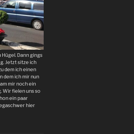
 Hügel. Dann gings
 Jetzt sitze ich
zu dem ich einen
n dem ich mir nun
kam mir noch ein
Wir fielen uns so
hon ein paar
megaschwer hier