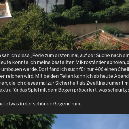
sah ich diese „Perle zum ersten mal, auf der Suche nach e
eute konnte ich meine bestellten Mikroständer abholen, de
 umbauen werde. Dort fand ich auch für nur 40€ einen Chel
er reichen wird. Mit beiden Teilen kann ich ab heute Abend
hen, die ich dieses mal zur Sicherheit als Zweitinstrument 
 extra für das Spiel mit dem Bogen präpariert, was schauri
mal etwas in der schönen Gegend rum.