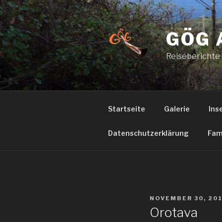
Zum
Inhalt
springen
GÖG 
Reiseberichte
Startseite
Galerie
Ins
Datenschutzerklärung
Fam
VERÖFFENTLICHT
NOVEMBER 30, 20
AM
Orotava