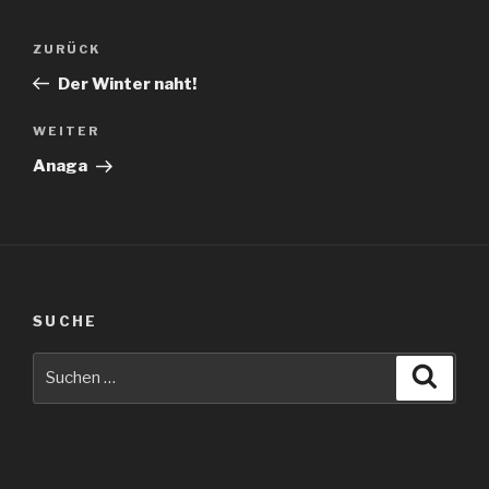
Beitragsnavigation
Vorheriger
ZURÜCK
Beitrag
Der Winter naht!
Nächster
WEITER
Beitrag
Anaga
SUCHE
Suche
Suche
nach: