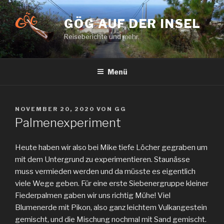
Zum
Inhalt
GÖG AUF DER INSEL
springen
Reiseberichte und mehr.
Menü
VERÖFFENTLICHT
NOVEMBER 20, 2020
VON
GG
AM
Palmenexperiment
Heute haben wir also bei Mike tiefe Löcher gegraben um
mit dem Untergrund zu experimentieren. Staunässe
muss vermieden werden und da müsste es eigentlich
viele Wege geben. Für eine erste Siebenergruppe kleiner
Fiederpalmen gaben wir uns richtig Mühe! Viel
Blumenerde mit Pikon, also ganz leichtem Vulkangestein
gemischt, und die Mischung nochmal mit Sand gemischt.