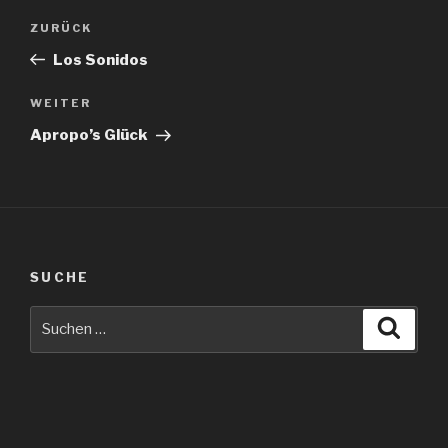
Beitragsnavigation
Vorheriger
ZURÜCK
Beitrag
Los Sonidos
Nächster
WEITER
Beitrag
Apropo’s Glück
SUCHE
Suche
Suche
nach: