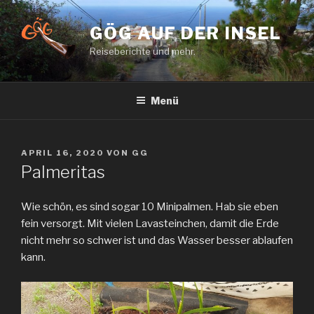
Zum
Inhalt
GÖG AUF DER INSEL
springen
Reiseberichte und mehr.
Menü
VERÖFFENTLICHT
APRIL 16, 2020
VON
GG
AM
Palmeritas
Wie schön, es sind sogar 10 Minipalmen. Hab sie eben
fein versorgt. Mit vielen Lavasteinchen, damit die Erde
nicht mehr so schwer ist und das Wasser besser ablaufen
kann.