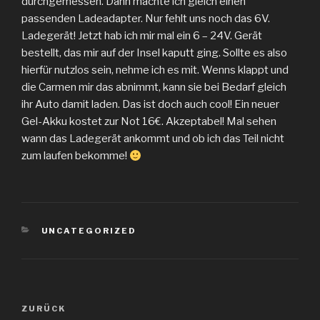
durchgemessen. Dann machte ich gleich einen
passenden Ladeadapter. Nur fehlt uns noch das 6V.
Ladegerät! Jetzt hab ich mir mal ein 6 – 24V. Gerät
bestellt, das mir auf der Insel kaputt ging. Sollte es also
hierfür nutzlos sein, nehme ich es mit. Wenns klappt und
die Carmen mir das abnimmt, kann sie bei Bedarf gleich
ihr Auto damit laden. Das ist doch auch cool! Ein neuer
Gel-Akku kostet zur Not 16€. Akzeptabel! Mal sehen
wann das Ladegerät ankommt und ob ich das Teil nicht
zum laufen bekomme!
KATEGORIEN
UNCATEGORIZED
Beitragsnavigation
Vorheriger
ZURÜCK