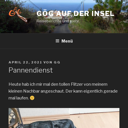
Zum
Inhalt
GÖG AUF DER INSEL
springen
Reiseberichte und mehr.
Menü
VERÖFFENTLICHT
APRIL 22, 2021
VON
GG
AM
Pannendienst
Heute hab ich mir mal den tollen Flitzer von meinem
kleinen Nachbar angeschaut. Der kann eigentlich gerade
mal laufen.