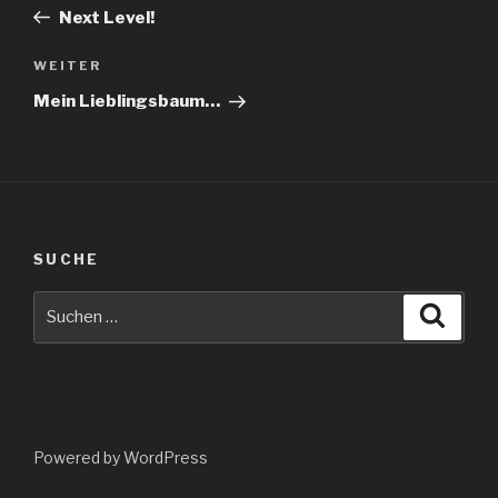
Beitrag
Next Level!
Nächster
WEITER
Beitrag
Mein Lieblingsbaum…
SUCHE
Suche
Suche
nach:
Powered by WordPress