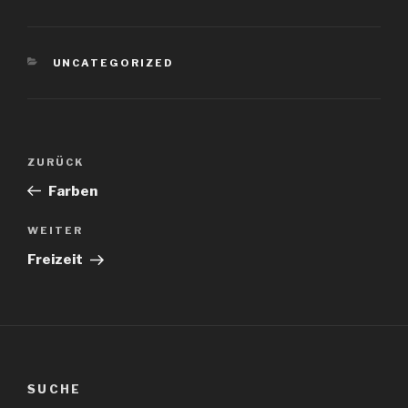
KATEGORIEN
UNCATEGORIZED
Beitragsnavigation
Vorheriger
ZURÜCK
Beitrag
Farben
Nächster
WEITER
Beitrag
Freizeit
SUCHE