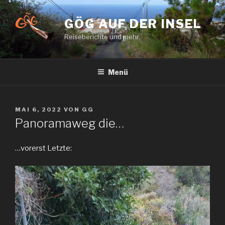
Zum
Inhalt
GÖG AUF DER INSEL
springen
Reiseberichte und mehr.
Menü
VERÖFFENTLICHT
MAI 6, 2022
VON
GG
AM
Panoramaweg die…
…vorerst Letzte: