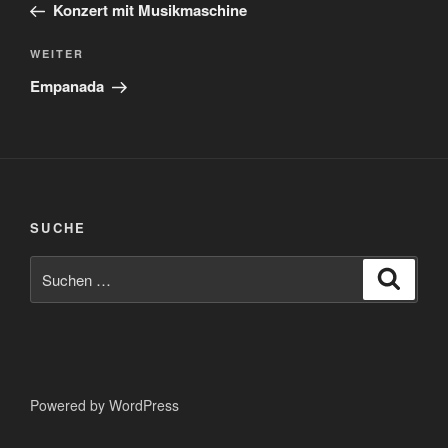
Beitrag
Konzert mit Musikmaschine
Nächster
WEITER
Beitrag
Empanada
SUCHE
Suche
Suche
nach:
Powered by WordPress