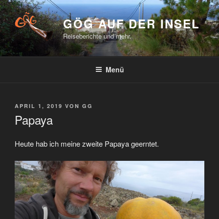
Zum
Inhalt
GÖG AUF DER INSEL
springen
Reiseberichte und mehr.
Menü
VERÖFFENTLICHT
APRIL 1, 2019
VON
GG
AM
Papaya
Heute hab ich meine zweite Papaya geerntet.