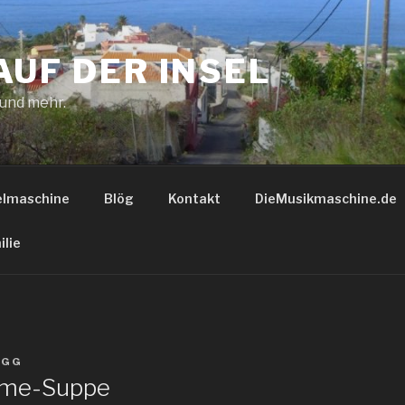
AUF DER INSEL
 und mehr.
elmaschine
Blög
Kontakt
DieMusikmaschine.de
ilie
N
GG
eme-Suppe