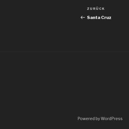
Beitragsnav
Vorheriger
ZURÜCK
Beitrag
Santa Cruz
Powered by WordPress