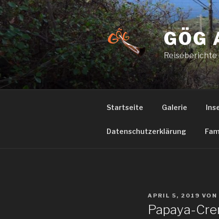
Zum
Inhalt
springen
GÖG 
Reiseberichte
Startseite
Galerie
Ins
Datenschutzerklärung
Fam
VERÖFFENTLICHT
APRIL 5, 2019
VO
AM
Papaya-Cr