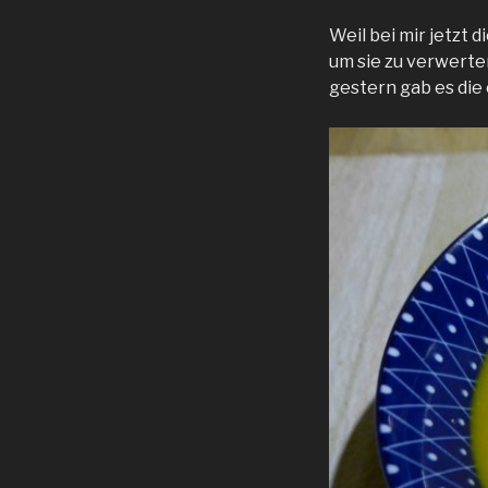
Weil bei mir jetzt
um sie zu verwerte
gestern gab es die