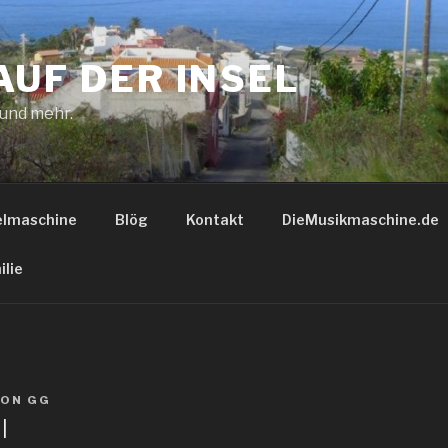
AUF DER INSEL
 und mehr.
elmaschine
Blög
Kontakt
DieMusikmaschine.de
ilie
VON
GG
l