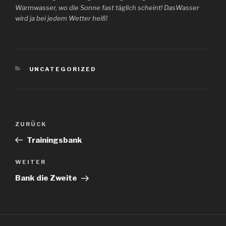
Warmwasser, wo die Sonne fast täglich scheint! DasWasser
wird ja bei jedem Wetter heiß!
KATEGORIEN
UNCATEGORIZED
Beitragsnavigation
Vorheriger
ZURÜCK
Beitrag
Trainingsbank
Nächster
WEITER
Beitrag
Bank die Zweite