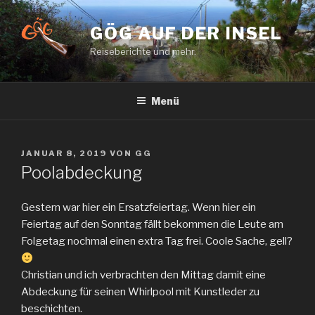
Zum
Inhalt
GÖG AUF DER INSEL
springen
Reiseberichte und mehr.
Menü
VERÖFFENTLICHT
JANUAR 8, 2019
VON
GG
AM
Poolabdeckung
Gestern war hier ein Ersatzfeiertag. Wenn hier ein
Feiertag auf den Sonntag fällt bekommen die Leute am
Folgetag nochmal einen extra Tag frei. Coole Sache, gell?
Christian und ich verbrachten den Mittag damit eine
Abdeckung für seinen Whirlpool mit Kunstleder zu
beschichten.