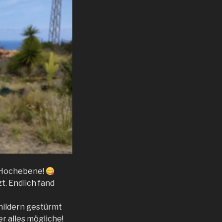
r Hochebene!
. Endlich fand
childern gestürmt
er alles mögliche!