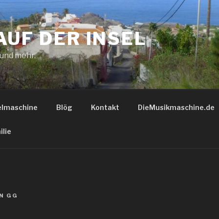
AUF DER INSEL
 und mehr.
elmaschine
Blög
Kontakt
DieMusikmaschine.de
ilie
N
GG