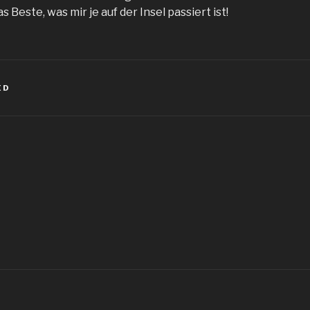
as Beste, was mir je auf der Insel passiert ist!
ED
igation