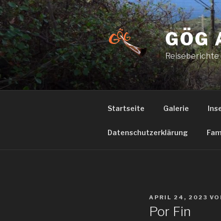
Zum
Inhalt
springen
GÖG 
Reiseberichte
Startseite
Galerie
Ins
Datenschutzerklärung
Fam
VERÖFFENTLICHT
APRIL 24, 2023
VO
AM
Por Fin