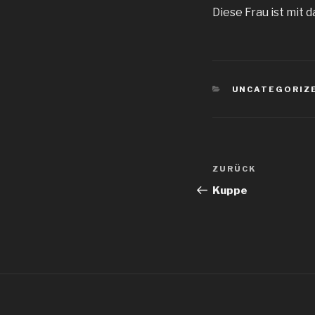
Diese Frau ist mit d
KATEGORIEN
UNCATEGORIZ
Beitragsnav
Vorheriger
ZURÜCK
Beitrag
Kuppe