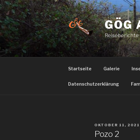
Zum
Inhalt
springen
GÖG 
Reiseberichte
Startseite
Galerie
Ins
Datenschutzerklärung
Fam
VERÖFFENTLICHT
OKTOBER 11, 2021
AM
Pozo 2