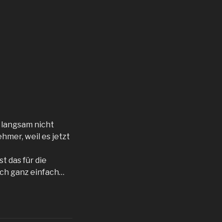
 langsam nicht
hmer, weil es jetzt
t das für die
 ich ganz einfach…