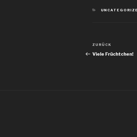
KATEGORIEN
UNCATEGORIZ
Beitragsnav
Vorheriger
ZURÜCK
Beitrag
Viele Früchtchen!