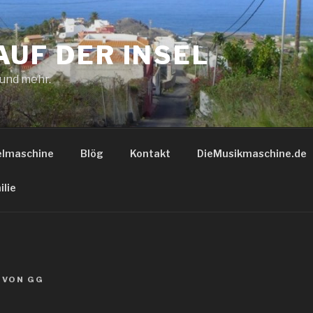
AUF DER INSEL
 und mehr.
elmaschine
Blög
Kontakt
DieMusikmaschine.de
ilie
VON
GG