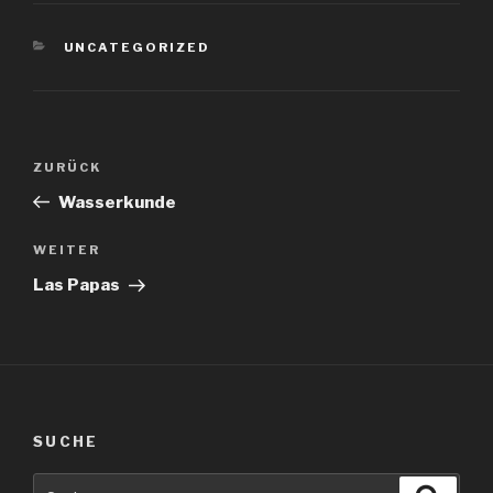
KATEGORIEN
UNCATEGORIZED
Beitragsnavigation
Vorheriger
ZURÜCK
Beitrag
Wasserkunde
Nächster
WEITER
Beitrag
Las Papas
SUCHE
Suche
Suche