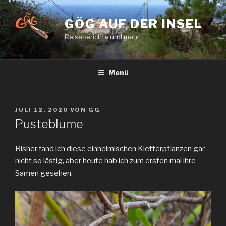
Zum
Inhalt
GÖG AUF DER INSEL
springen
Reiseberichte und mehr.
Menü
VERÖFFENTLICHT
JULI 12, 2020
VON
GG
AM
Pusteblume
Bisher fand ich diese einheimischen Kletterpflanzen gar
nicht so lästig, aber heute hab ich zum ersten mal ihre
Samen gesehen.