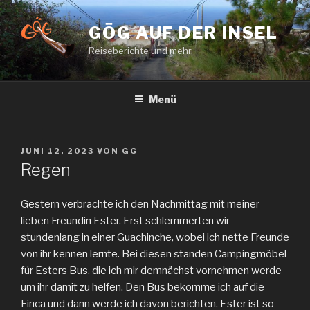
Zum
Inhalt
GÖG AUF DER INSEL
springen
Reiseberichte und mehr.
Menü
VERÖFFENTLICHT
JUNI 12, 2023
VON
GG
AM
Regen
Gestern verbrachte ich den Nachmittag mit meiner
lieben Freundin Ester. Erst schlemmerten wir
stundenlang in einer Guachinche, wobei ich nette Freunde
von ihr kennen lernte. Bei diesen standen Campingmöbel
für Esters Bus, die ich mir demnächst vornehmen werde
um ihr damit zu helfen. Den Bus bekomme ich auf die
Finca und dann werde ich davon berichten. Ester ist so