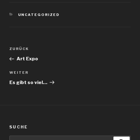
KATEGORIEN
UNCATEGORIZED
Beitragsnavigation
Vorheriger
ZURÜCK
Beitrag
Art Expo
Nächster
WEITER
Beitrag
Es gibt so viel…
SUCHE
Suche