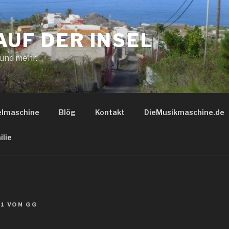
AUF DER INSEL
 und mehr.
elmaschine
Blög
Kontakt
DieMusikmaschine.de
ilie
21
VON
GG