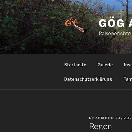
Zum
Inhalt
springen
GÖG 
Reiseberichte
Startseite
Galerie
Ins
Datenschutzerklärung
Fam
VERÖFFENTLICHT
DEZEMBER 21, 20
AM
Regen