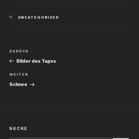
KATEGORIEN
UNCATEGORIZED
Beitragsnavigation
Vorheriger
ZURÜCK
Beitrag
Bilder des Tages
Nächster
WEITER
Beitrag
Schnee
SUCHE