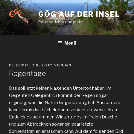
Zum
Inhalt
GÖG AUF DER INSEL
springen
Reiseberichte und mehr.
Menü
VERÖFFENTLICHT
DEZEMBER 6, 2019
VON
GG
AM
Regentage
Das soll jetzt keinen klagenden Unterton haben, im
Gegenteil! Gelegentlich kommt der Regen sogar
ergiebig, was die Natur dringend nötig hat! Ausserdem
kann ich mir das Lächeln kaum verkneifen, wenn ich am
Ende eines schlimmen Wintertages im Freien Dusche
und zum Abtrocknen sogar ein paar letzte
Sonnenstrahlen erhaschen kann. Auf dem folgenden Bild