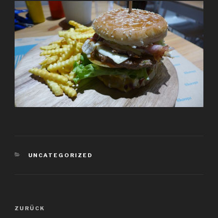
KATEGORIEN
UNCATEGORIZED
Beitragsnavigation
Vorheriger
ZURÜCK