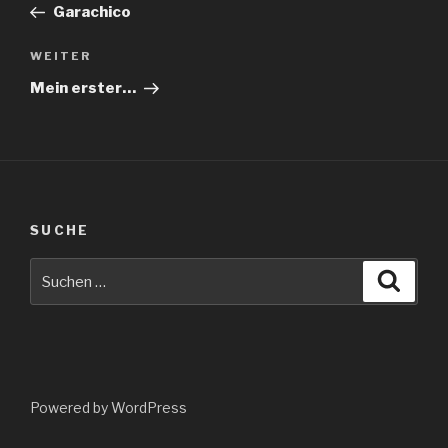
Beitrag
Garachico
Nächster
WEITER
Beitrag
Mein erster…
SUCHE
Suche
Suche
nach:
Powered by WordPress