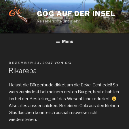
Zum
Inhalt
GÖG AUF DER INSEL
springen
Reiseberichte und mehr.
Menü
VERÖFFENTLICHT
DEZEMBER 21, 2017
VON
GG
AM
Rikarepa
Heisst die Bürgerbude dirket um die Ecke. Echt edel! So
wars zumindest bei meinem ersten Burger, heute hab ich
ihn bei der Bestellung auf das Wesentliche reduziert.
Also alles ausser chicken. Bei einem Cola aus den kleinen
Glasflaschen konnte ich ausnahmsweise nicht
wiederstehen.