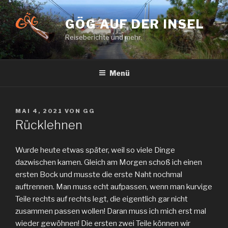
Zum
Inhalt
GÖG AUF DER INSEL
springen
Reiseberichte und mehr.
Menü
VERÖFFENTLICHT
MAI 4, 2021
VON
GG
AM
Rücklehnen
Wurde heute etwas später, weil so viele Dinge
dazwischen kamen. Gleich am Morgen schoß ich einen
ersten Bock und musste die erste Naht nochmal
auftrennen. Man muss echt aufpassen, wenn man kurvige
Teile rechts auf rechts legt, die eigentlich gar nicht
zusammen passen wollen! Daran muss ich mich erst mal
wieder gewöhnen! Die ersten zwei Teile können wir