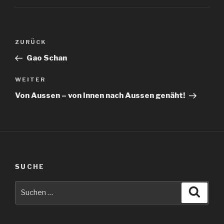
Beitragsnavigation
Vorheriger
ZURÜCK
Beitrag
Gao Schan
Nächster
WEITER
Beitrag
Von Aussen – von Innen nach Aussen genäht!
SUCHE
Suche
Suche
nach: