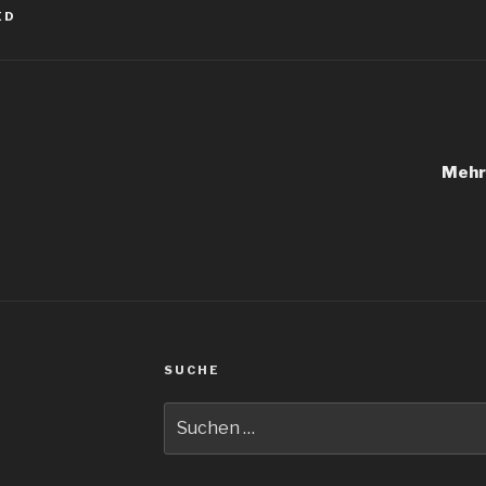
ED
igation
Mehr 
SUCHE
Suche
nach: