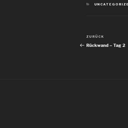
KATEGORIEN
UNCATEGORIZ
Beitragsnav
Vorheriger
ZURÜCK
Beitrag
Rückwand – Tag 2