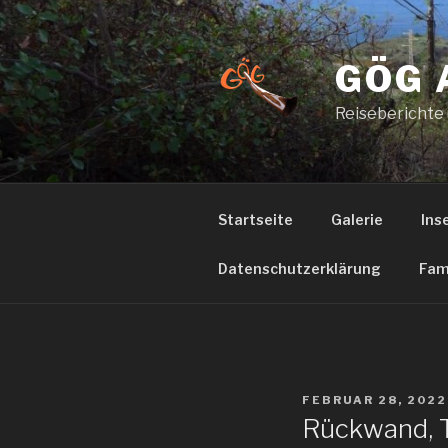
Zum
Inhalt
springen
GÖG 
Reiseberichte
Startseite
Galerie
Ins
Datenschutzerklärung
Fam
VERÖFFENTLICHT
FEBRUAR 28, 2022
AM
Rückwand, T