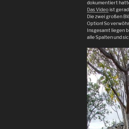
dokumentiert hatte
Das Video
ist gerad
Die zwei großen Blö
Option! So verwöhn
Insgesamt liegen b
alle Spalten und si