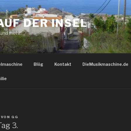
AUF DER INSEL
 und mehr.
elmaschine
Blög
Kontakt
DieMusikmaschine.de
ilie
VON
GG
ag 3.