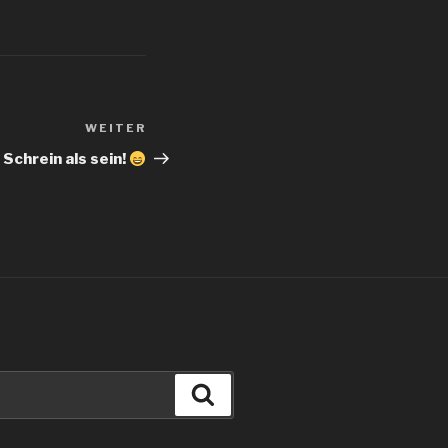
WEITER
Nächster
Beitrag
Schrein als sein!
Suchen