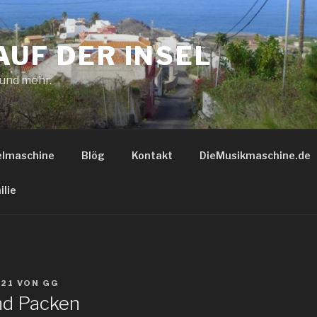
AUF DER INSEL
 und mehr.
elmaschine
Blög
Kontakt
DieMusikmaschine.de
ilie
021
VON
GG
d Packen