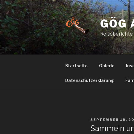
Zum
Inhalt
springen
GÖG 
Reiseberichte
Startseite
Galerie
Ins
Datenschutzerklärung
Fam
VERÖFFENTLICHT
SEPTEMBER 19, 2
AM
Sammeln un